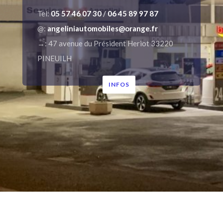
Tel:
05 57 46 07 30
/
06 45 89 97 87
@:
angeliniautomobiles@orange.fr
→: 47 avenue du Président Heriot 33220
PINEUILH
INFOS