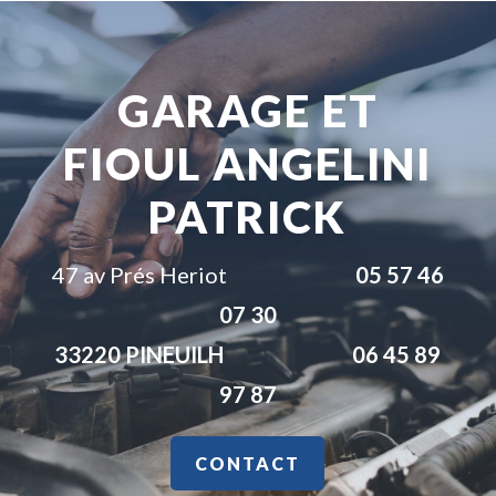
GARAGE ET
FIOUL ANGELINI
PATRICK
47 av Prés Heriot
05 57 46
07 30
33220 PINEUILH
06 45 89
97 87
CONTACT