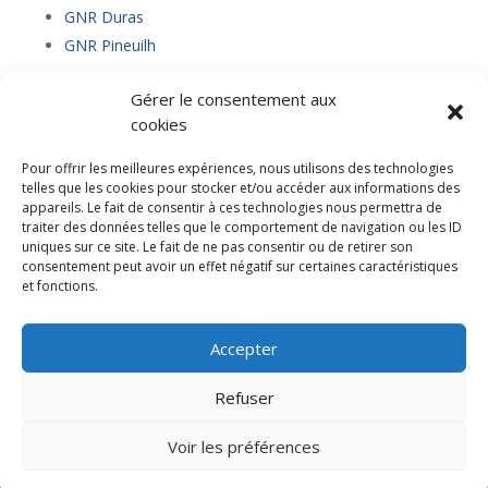
GNR Duras
GNR Pineuilh
Gérer le consentement aux
cookies
Livraison fioul Bergerac
Pour offrir les meilleures expériences, nous utilisons des technologies
Livraison fioul Duras
telles que les cookies pour stocker et/ou accéder aux informations des
Livraison fioul Pineuilh
appareils. Le fait de consentir à ces technologies nous permettra de
traiter des données telles que le comportement de navigation ou les ID
uniques sur ce site. Le fait de ne pas consentir ou de retirer son
consentement peut avoir un effet négatif sur certaines caractéristiques
et fonctions.
Accepter
Accueil
Contact
Mentions Légales
Refuser
Voir les préférences
All right reserved Copyright | Propulsé par HORIZON +