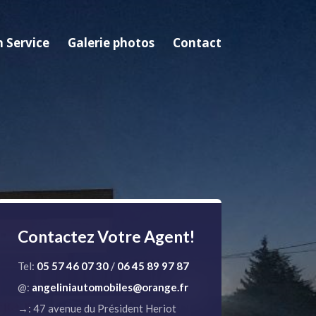
n Service
Galerie photos
Contact
Contactez Votre Agent!
Tel:
05 57 46 07 30
/
06 45 89 97 87
@:
angeliniautomobiles@orange.fr
→: 47 avenue du Président Heriot