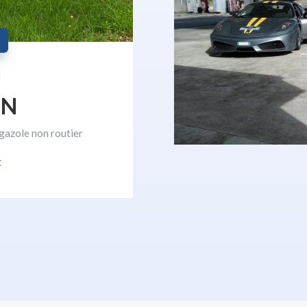
l
ON
gazole non routier
t