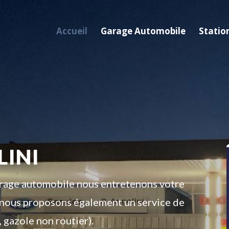
Accueil
Garage Automobile
Statio
LINI
garage automobile nous entretenons votre
é, nous proposons également un service de
, gazole non routier).