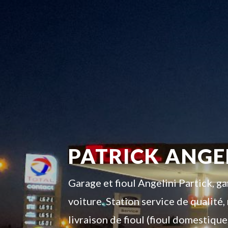
PATRICK ANGE
Garage et fioul Angelini Partick, 
voiture. Station service de qualit
livraison de fioul (fioul domestique